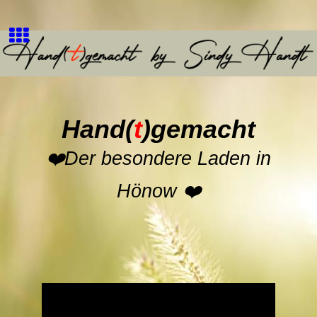
Hand
(
t
)
gemacht
❤️
Der besondere Laden in
Hönow
❤️