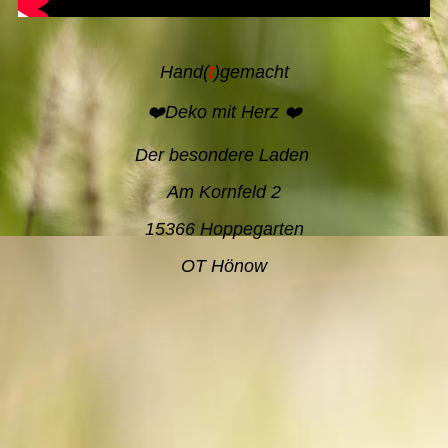
Hand(
t
)gemacht
❤️Deko mit Herz ❤️
Der besondere Laden
Am Kornfeld 2
15366 Hoppegarten
OT Hönow