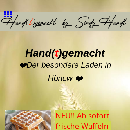
Hand
(
t
)
gemacht
❤️
Der besondere Laden in
Hönow
❤️
NEU!! Ab sofort
frische Waffeln