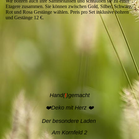
Wir bohren auch Ihre Sammeltassen und schrauben sie zu einer
Etagere zusammen. Sie können zwischen Gold, Silber, Schwarz,
Rot und Rosa Gestänge wählen. Preis pro Set inklusive bohren
und Gestänge 12 €.
Hand(
t
)gemacht
❤️Deko mit Herz ❤️
Der besondere Laden
Am Kornfeld 2